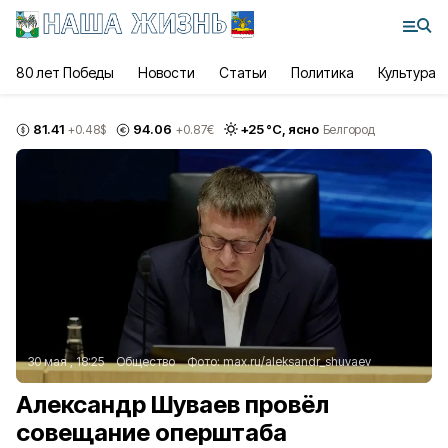
80 лет Победы
Новости
Статьи
Политика
Культура
81.41
94.06
+
25
°С,
ясно
+0.48
$
+0.87
€
Белгород
30 мая , 18:25
Общество
Фото:
max.ru/aleksandr_shuvaev
Александр Шуваев провёл
совещание оперштаба