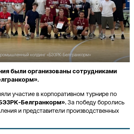
ромышленный холдинг «БЭЗРК-Белгранкорм»
ния были организованы сотрудниками
елгранкорм».
няли участие в корпоративном турнире по
БЭЗРК-Белгранкорм».
За победу боролись
вления и представители производственных