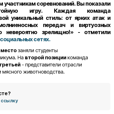
м участникам соревнований. Вы показали
ойную игру. Каждая команда
ой уникальный стиль: от ярких атак и
молниеносных передач и виртуозных
о невероятно зрелищно!» - отметили
в
социальных сетях.
 место
заняли студенты
никума. На
второй позиции
команда
третьей
- представители отрасли
и мясного животноводства.
сте?
ссылку