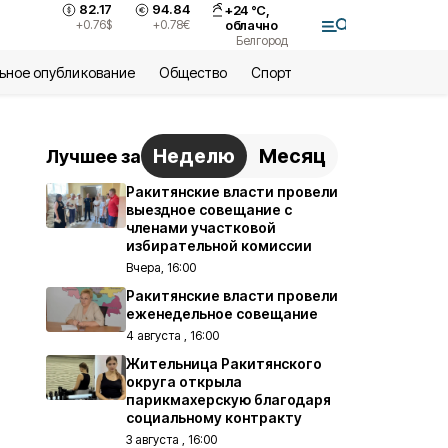
82.17
94.84
+
24
°С,
+0.76
$
+0.78
€
облачно
Белгород
ьное опубликование
Общество
Спорт
Неделю
Месяц
Лучшее за
Ракитянские власти провели
выездное совещание с
членами участковой
избирательной комиссии
Вчера, 16:00
Ракитянские власти провели
еженедельное совещание
4 августа , 16:00
Жительница Ракитянского
округа открыла
парикмахерскую благодаря
социальному контракту
3 августа , 16:00