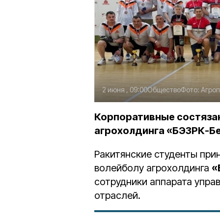
2 июня , 09:00
Общество
Фото:
Агроп
Корпоративные состяза
агрохолдинга «БЭЗРК-Б
Ракитянские студенты при
волейболу
агрохолдинга
«
сотрудники аппарата упра
отраслей.