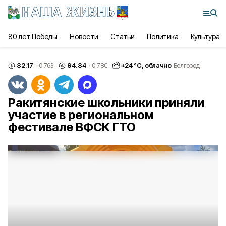
80 лет Победы
Новости
Статьи
Политика
Культура
82.17
94.84
+
24
°С,
облачно
+0.76
$
+0.78
€
Белгород
Ракитянские школьники приняли
участие в региональном
фестивале ВФСК ГТО