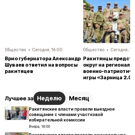
Общество
Сегодня, 16:00
Общество
Сегодня, 15
Врио губернатора Александр
Ракитянцы предст
Шуваев ответил на вопросы
округ на региональ
ракитяцев
военно-патриотич
игры «Зарница 2.0»
Неделю
Месяц
Лучшее за
Ракитянские власти провели выездное
совещание с членами участковой
избирательной комиссии
Вчера, 16:00
Ракитянские власти провели еженедельное