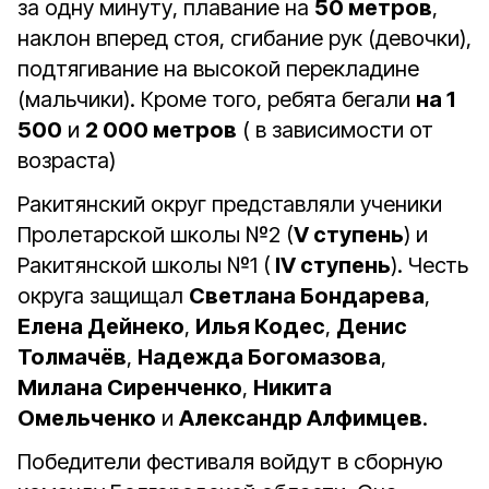
за одну минуту, плавание на
50 метров
,
наклон вперед стоя, сгибание рук (девочки),
подтягивание на высокой перекладине
(мальчики). Кроме того, ребята бегали
на 1
500
и
2 000 метров
( в зависимости от
возраста)
Ракитянский округ представляли ученики
Пролетарской школы №2 (
V ступень
) и
Ракитянской школы №1 (
IV ступень
). Честь
округа защищал
Светлана Бондарева
,
Елена Дейнеко
,
Илья Кодес
,
Денис
Толмачёв
,
Надежда Богомазова
,
Милана Сиренченко
,
Никита
Омельченко
и
Александр Алфимцев
.
Победители фестиваля войдут в сборную