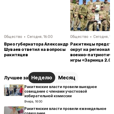
Общество
Сегодня, 16:00
Общество
Сегодня, 15
Врио губернатора Александр
Ракитянцы предст
Шуваев ответил на вопросы
округ на региональ
ракитяцев
военно-патриотич
игры «Зарница 2.0»
Неделю
Месяц
Лучшее за
Ракитянские власти провели выездное
совещание с членами участковой
избирательной комиссии
Вчера, 16:00
Ракитянские власти провели еженедельное
совещание