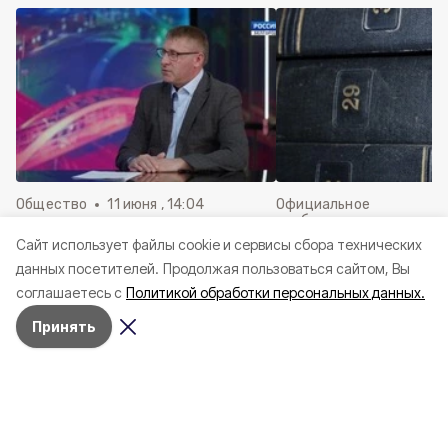
Общество
11 июня , 14:04
Официальное
опубликование
Александр Шуваев поделился
Cайт использует файлы cookie и сервисы сбора технических
Решения Совета де
историей своего пути к
данных посетителей.
Продолжая пользоваться сайтом, Вы
Краснояружского ок
профессии военного
июня 2026 года
соглашаетесь с
Политикой обработки персональных данных.
Принять
Специалисты местного отделения
центра «Русский мир» рассказали