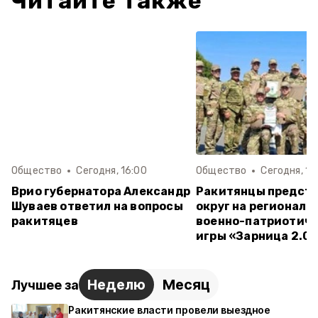
Читайте также
Общество
Сегодня, 16:00
Общество
Сегодня, 15
Врио губернатора Александр
Ракитянцы предст
Шуваев ответил на вопросы
округ на региональ
ракитяцев
военно-патриотич
игры «Зарница 2.0»
Неделю
Месяц
Лучшее за
Ракитянские власти провели выездное