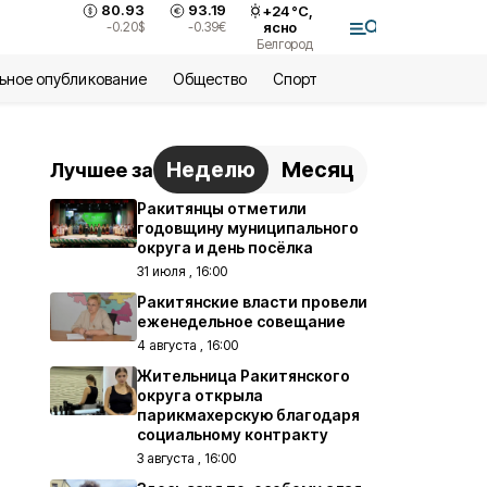
80.93
93.19
+
24
°С,
-0.20
$
-0.39
€
ясно
Белгород
ьное опубликование
Общество
Спорт
Неделю
Месяц
Лучшее за
Ракитянцы отметили
годовщину муниципального
округа и день посёлка
31 июля , 16:00
Ракитянские власти провели
еженедельное совещание
4 августа , 16:00
Жительница Ракитянского
округа открыла
парикмахерскую благодаря
социальному контракту
3 августа , 16:00