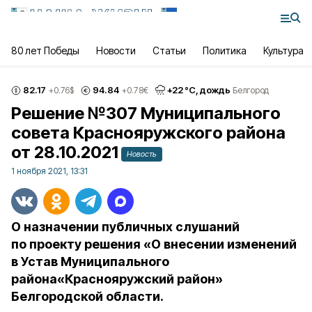
80 лет Победы
Новости
Статьи
Политика
Культура
82.17
94.84
+
22
°С,
дождь
+0.76
$
+0.78
€
Белгород
Решение №307 Муниципального
совета Краснояружского района
от 28.10.2021
Новость
1 ноября 2021, 13:31
О назначении публичных слушаний
по проекту решения «О внесении изменений
в Устав Муниципального
района«Краснояружский район»
Белгородской области.