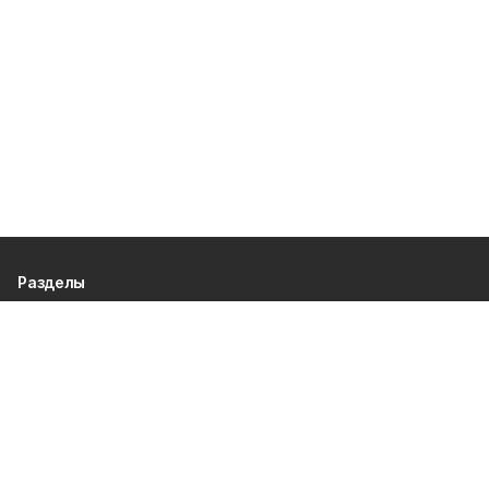
Разделы
80 лет Победы
Новости
Статьи
Политика
Культура
Газета
Происшествия