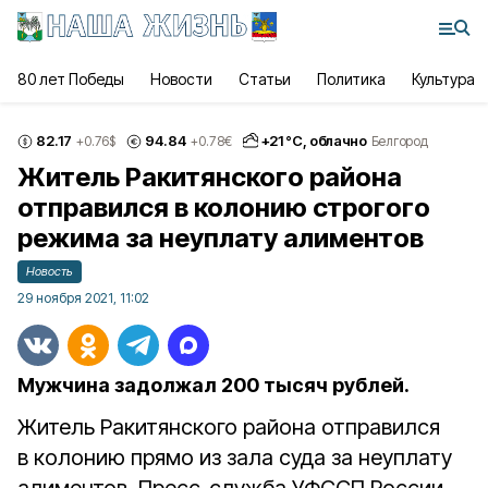
80 лет Победы
Новости
Статьи
Политика
Культура
82.17
94.84
+
21
°С,
облачно
+0.76
$
+0.78
€
Белгород
Житель Ракитянского района
отправился в колонию строгого
режима за неуплату алиментов
Новость
29 ноября 2021, 11:02
Мужчина задолжал 200 тысяч рублей.
Житель Ракитянского района отправился
в колонию прямо из зала суда за неуплату