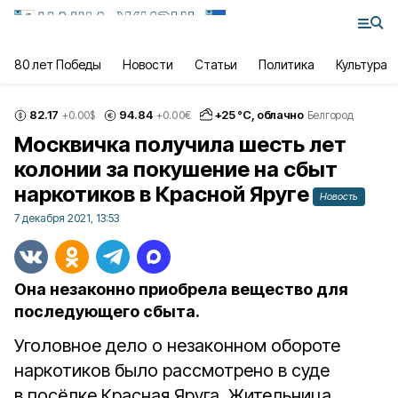
80 лет Победы
Новости
Статьи
Политика
Культура
82.17
94.84
+
25
°С,
облачно
+0.00
$
+0.00
€
Белгород
Москвичка получила шесть лет
колонии за покушение на сбыт
наркотиков в Красной Яруге
Новость
7 декабря 2021, 13:53
Она незаконно приобрела вещество для
последующего сбыта.
Уголовное дело о незаконном обороте
наркотиков было рассмотрено в суде
в посёлке Красная Яруга. Жительница