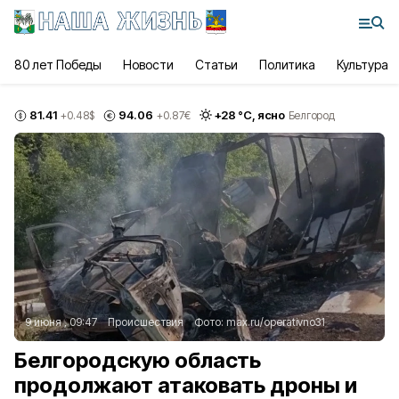
80 лет Победы
Новости
Статьи
Политика
Культура
81.41
94.06
+
28
°С,
ясно
+0.48
$
+0.87
€
Белгород
9 июня , 09:47
Происшествия
Фото:
max.ru/operativno31
Белгородскую область
продолжают атаковать дроны и