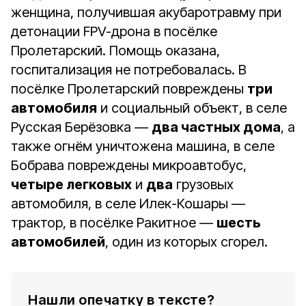
женщина, получившая акубаротравму при
детонации FPV-дрона в посёлке
Пролетарский. Помощь оказана,
госпитализация не потребовалась. В
посёлке Пролетарский повреждены
три
автомобиля
и социальный объект, в селе
Русская Берёзовка —
два частных дома
, а
также огнём уничтожена машина, в селе
Бобрава повреждены микроавтобус,
четыре легковых
и
два
грузовых
автомобиля, в селе Илек-Кошары —
трактор, в посёлке Ракитное —
шесть
автомобилей
, один из которых сгорел.
Нашли опечатку в тексте?