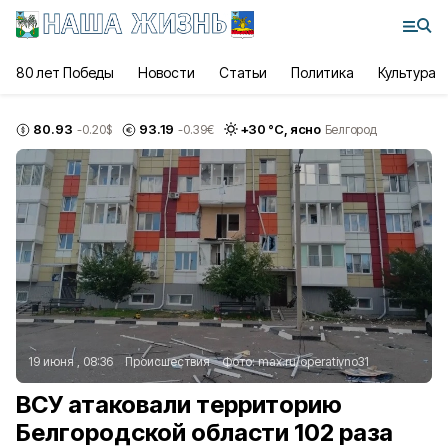
80 лет Победы
Новости
Статьи
Политика
Культура
80.93
93.19
+
30
°С,
ясно
-0.20
$
-0.39
€
Белгород
19 июня , 08:36
Происшествия
Фото:
max.ru/operativno31
ВСУ атаковали территорию
Белгородской области 102 раза