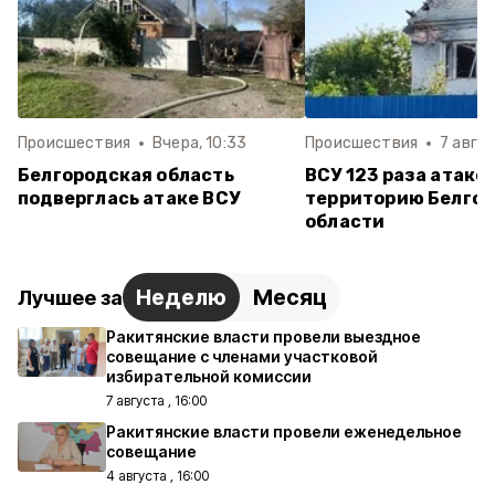
Происшествия
Вчера, 10:33
Происшествия
7 авгус
Белгородская область
ВСУ 123 раза атако
подверглась атаке ВСУ
территорию Белго
области
Неделю
Месяц
Лучшее за
Ракитянские власти провели выездное
совещание с членами участковой
избирательной комиссии
7 августа , 16:00
Ракитянские власти провели еженедельное
совещание
4 августа , 16:00