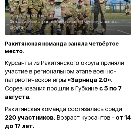
Вчера, 15:00
Общество
Фото:
Администрация Ракитянского муниципального
округа
Ракитянская команда заняла четвёртое
место.
Курсанты из Ракитянского округа приняли
участие в региональном этапе
военно-
патриотической игры
«Зарница 2.0».
Соревнования прошли в Губкине
с 5 по 7
августа.
Ракитянская команда состязалась среди
220 участников.
Возраст курсантов -
от 14
до 17 лет.