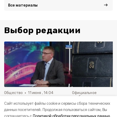
Все материалы
Выбор редакции
Общество
11 июня , 14:04
Официальное
опубликование
Александр Шуваев поделился
Cайт использует файлы cookie и сервисы сбора технических
Решения Совета де
историей своего пути к
данных посетителей.
Продолжая пользоваться сайтом, Вы
Краснояружского ок
профессии военного
июня 2026 года
соглашаетесь с
Политикой обработки персональных данных.