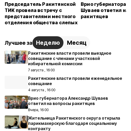
Председатель Ракитянской
Врио губернатора 
ТИК провела встречу с
Шуваев ответил на
представителями местного
ракитяцев
отделения общества слепых
Неделю
Месяц
Лучшее за
Ракитянские власти провели выездное
совещание с членами участковой
избирательной комиссии
7 августа , 16:00
Ракитянские власти провели еженедельное
совещание
4 августа , 16:00
Врио губернатора Александр Шуваев
ответил на вопросы ракитяцев
Вчера, 16:00
Жительница Ракитянского округа открыла
парикмахерскую благодаря социальному
контракту