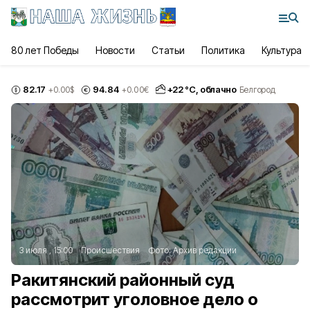
80 лет Победы
Новости
Статьи
Политика
Культура
82.17
94.84
+
22
°С,
облачно
+0.00
$
+0.00
€
Белгород
3 июля , 15:00
Происшествия
Фото:
Архив редакции
Ракитянский районный суд
рассмотрит уголовное дело о