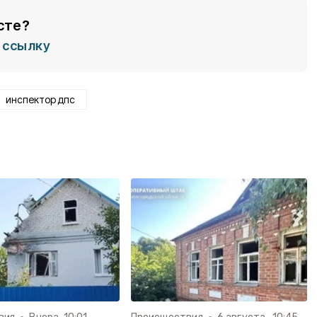
сте?
ссылку
инспектор дпс