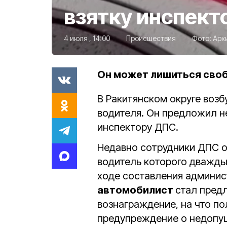
взятку инспект
4 июля , 14:00
Происшествия
Фото:
Арх
Он может лишиться свобо
В Ракитянском округе воз
водителя. Он предложил 
инспектору ДПС.
Недавно сотрудники ДПС 
водитель которого дважды
ходе составления админи
автомобилист
стал пред
вознаграждение, на что по
предупреждение о недопущ