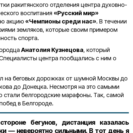
тки ракитянского отделения центра духовно-
ческого воспитания
«Русский мир»
ую акцию
«Чемпионы среди нас»
. В течении
риями земляков, которые своим примером
ность спорта.
городца
Анатолия Кузнецова
, который
 Специалисты центра пообщались с ним о
л на беговых дорожках от шумной Москвы до
ькова до Донецка. Несмотря на это самыми
 стали белгородские марафоны. Так, самой
 побед в Белгороде.
тороне бегунов, дистанция казалась
ки — невероятно сильными. В тот день я