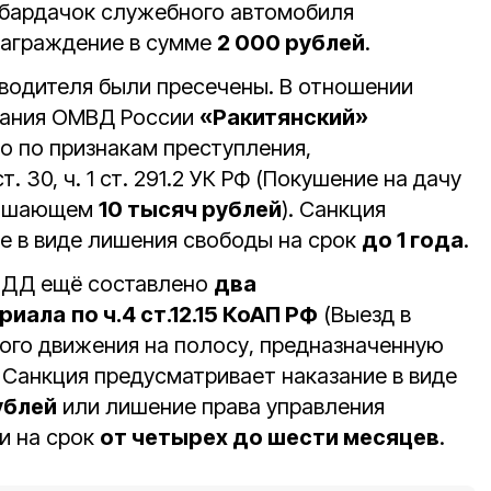
 бардачок служебного автомобиля
награждение в сумме
2 000 рублей
.
водителя были пресечены. В отношении
нания ОМВД России
«Ракитянский»
о по признакам преступления,
. 30, ч. 1 ст. 291.2 УК РФ (Покушение на дачу
евышающем
10 тысяч рублей
). Санкция
е в виде лишения свободы на срок
до 1 года
.
ПДД ещё составлено
два
риала
по ч.4 ст.12.15 КоАП РФ
(Выезд в
го движения на полосу, предназначенную
 Санкция предусматривает наказание в виде
ублей
или лишение права управления
и на срок
от четырех до шести месяцев
.