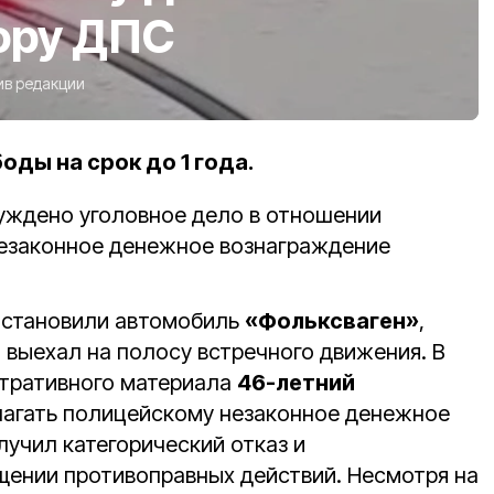
ору ДПС
ив редакции
ды на срок до 1 года.
буждено уголовное дело в отношении
незаконное денежное вознаграждение
остановили автомобиль
«Фольксваген»
,
 выехал на полосу встречного движения. В
стративного материала
46-летний
лагать полицейскому незаконное денежное
лучил категорический отказ и
ении противоправных действий. Несмотря на