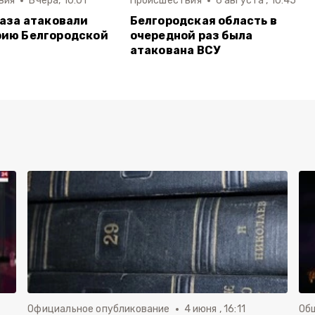
вия
Вчера, 10:01
Происшествия
6 августа , 10:45
раза атаковали
Белгородская область в
рию Белгородской
очередной раз была
атакована ВСУ
Официальное опубликование
4 июня , 16:11
Об