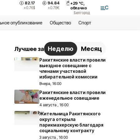
82.17
94.84
+
29
°С,
+0.76
$
+0.78
€
облачно
Белгород
ьное опубликование
Общество
Спорт
Неделю
Месяц
Лучшее за
Ракитянские власти провели
выездное совещание с
членами участковой
избирательной комиссии
Вчера, 16:00
Ракитянские власти провели
еженедельное совещание
4 августа , 16:00
Жительница Ракитянского
округа открыла
парикмахерскую благодаря
социальному контракту
3 августа , 16:00