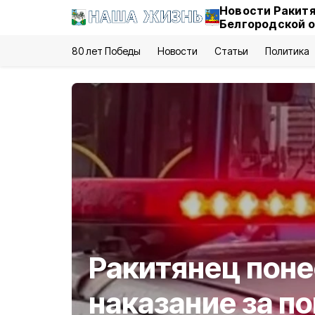
Новости Ракитя
Белгородской 
80 лет Победы
Новости
Статьи
Политика
Ракитянец поне
наказание за п