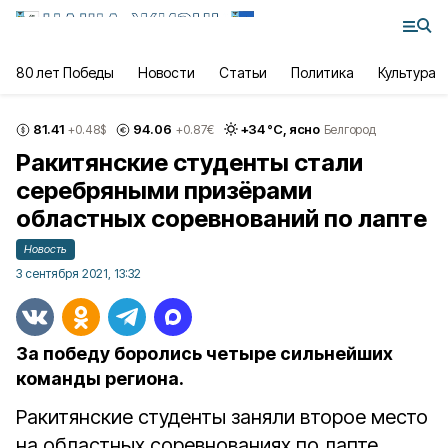
80 лет Победы
Новости
Статьи
Политика
Культура
81.41
94.06
+
34
°С,
ясно
+0.48
$
+0.87
€
Белгород
Ракитянские студенты стали
серебряными призёрами
областных соревнований по лапте
Новость
3 сентября 2021, 13:32
За победу боролись четыре сильнейших
команды региона.
Ракитянские студенты заняли второе место
на областных соревнованиях по лапте.