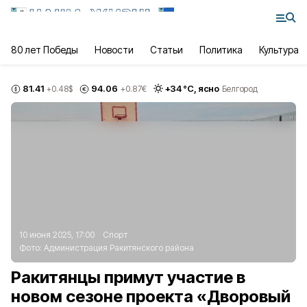
80 лет Победы
Новости
Статьи
Политика
Культура
81.41
94.06
+
34
°С,
ясно
+0.48
$
+0.87
€
Белгород
10 июня 2025, 17:00
Спорт
Фото:
Администрация Ракитянского района
Ракитянцы примут участие в
новом сезоне проекта «Дворовый