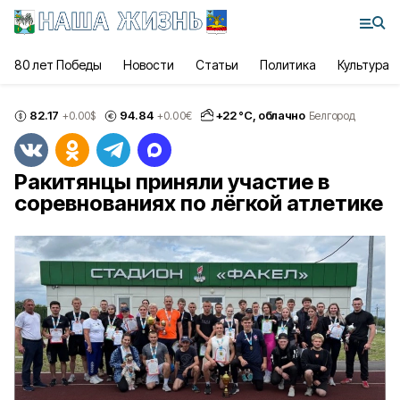
80 лет Победы
Новости
Статьи
Политика
Культура
82.17
94.84
+
22
°С,
облачно
+0.00
$
+0.00
€
Белгород
Ракитянцы приняли участие в
соревнованиях по лёгкой атлетике