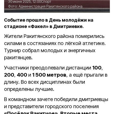
30 июня 2025, 12:00
Спорт
Фото:
Администрация Ракитянского района
Событие прошло в День молодёжи на
стадионе «Факел» в Дмитриевке.
Жители Ракитянского района померились
силами в состязаниях по лёгкой атлетике.
Турнир собрал молодых и энергичных
ракитянцев.
Участники преодолевали дистанции
100
,
200
,
400
и
1 500 метров
, а ещё прыгали в
длину. Во всех дисциплинах были
определены лучшие.
В командном зачете победили дмитриевцы
и представители городского поселения
«Посёлок Ракитное»
.
Вторые места