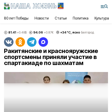
80 лет Победы
Новости
Статьи
Политика
Культура
81.41
94.06
+
34
°С,
ясно
+0.48
$
+0.87
€
Белгород
Ракитянские и краснояружские
спортсмены приняли участие в
спартакиаде по шахматам