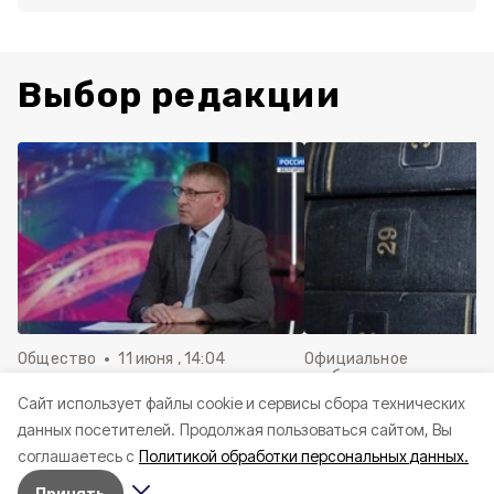
Выбор редакции
Общество
11 июня , 14:04
Официальное
опубликование
Александр Шуваев поделился
Cайт использует файлы cookie и сервисы сбора технических
Решения Совета де
историей своего пути к
данных посетителей.
Продолжая пользоваться сайтом, Вы
Краснояружского ок
профессии военного
июня 2026 года
соглашаетесь с
Политикой обработки персональных данных.
Принять