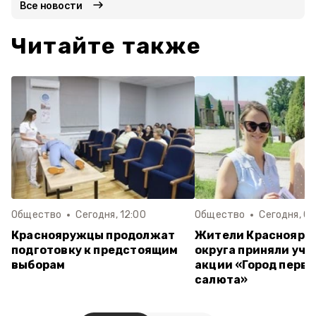
Все новости
Читайте также
Общество
Сегодня, 12:00
Общество
Сегодня, 09
Краснояружцы продолжат
Жители Краснояру
подготовку к предстоящим
округа приняли уча
выборам
акции «Город перво
салюта»