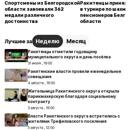
Спортсмены из Белгородской
Ракитянцы приняли
области завоевали 362
в турнире по шахма
медали различного
пенсионеров Белго
достоинства
области
Неделю
Месяц
Лучшее за
Ракитянцы отметили годовщину
муниципального округа и день посёлка
31 июля , 16:00
Ракитянские власти провели еженедельное
совещание
4 августа , 16:00
Жительница Ракитянского округа открыла
парикмахерскую благодаря социальному
контракту
3 августа , 16:00
Власти Ракитянского округа встретились с
жителями Трефиловского поселения
5 августа , 12:00