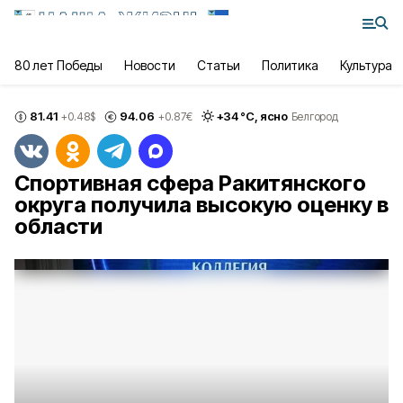
80 лет Победы
Новости
Статьи
Политика
Культура
81.41
94.06
+
34
°С,
ясно
+0.48
$
+0.87
€
Белгород
Спортивная сфера Ракитянского
округа получила высокую оценку в
области