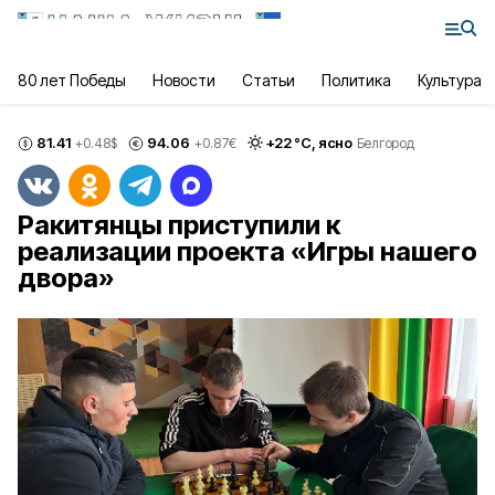
80 лет Победы
Новости
Статьи
Политика
Культура
81.41
94.06
+
22
°С,
ясно
+0.48
$
+0.87
€
Белгород
Ракитянцы приступили к
реализации проекта «Игры нашего
двора»