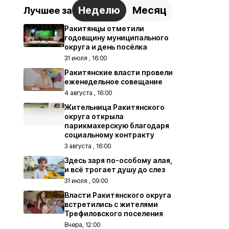
Неделю
Месяц
Лучшее за
Ракитянцы отметили
годовщину муниципального
округа и день посёлка
31 июля , 16:00
Ракитянские власти провели
еженедельное совещание
4 августа , 16:00
Жительница Ракитянского
округа открыла
парикмахерскую благодаря
социальному контракту
3 августа , 16:00
Здесь заря по-особому алая,
и всё трогает душу до слез
31 июля , 09:00
Власти Ракитянского округа
встретились с жителями
Трефиловского поселения
Вчера, 12:00