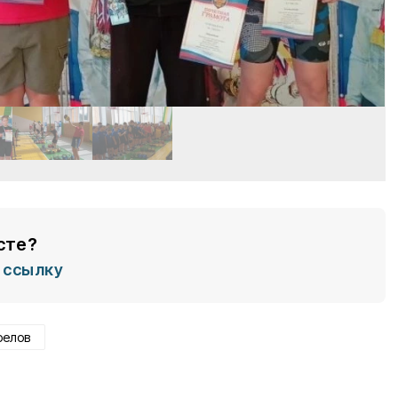
сте?
ссылку
релов