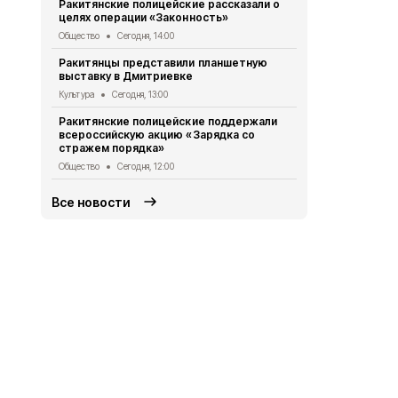
Ракитянские полицейские рассказали о
поэтическо
целях операции «Законность»
любовью»
Общество
Сегодня, 14:00
Культура
Сег
Ракитянцы представили планшетную
Жители и го
выставку в Дмитриевке
получили в
выставку
Культура
Сегодня, 13:00
Культура
Сег
Ракитянские полицейские поддержали
всероссийскую акцию «Зарядка со
Владимир П
стражем порядка»
губернатор
Общество
Сегодня, 12:00
Общество
Вч
Все новости