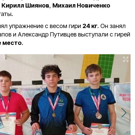
,
Кирилл Шиянов
,
Михаил Новиченко
таты.
ял упражнение с весом гири
24 кг
. Он занял
апов и Александр Путивцев выступали с гирей
е место
.