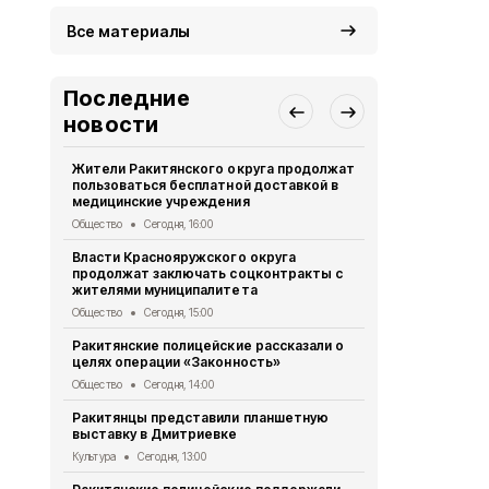
Все материалы
Последние
новости
Жители Ракитянского округа продолжат
Александр 
пользоваться бесплатной доставкой в
посетили н
медицинские учреждения
Детской об
Общество
Сегодня, 16:00
Общество
Се
Власти Краснояружского округа
Белгородск
продолжат заключать соцконтракты с
была атако
жителями муниципалитета
Происшествия
Общество
Сегодня, 15:00
Ракитянцы п
Ракитянские полицейские рассказали о
поэтическо
целях операции «Законность»
любовью»
Общество
Сегодня, 14:00
Культура
Сег
Ракитянцы представили планшетную
Жители и го
выставку в Дмитриевке
получили в
выставку
Культура
Сегодня, 13:00
Культура
Сег