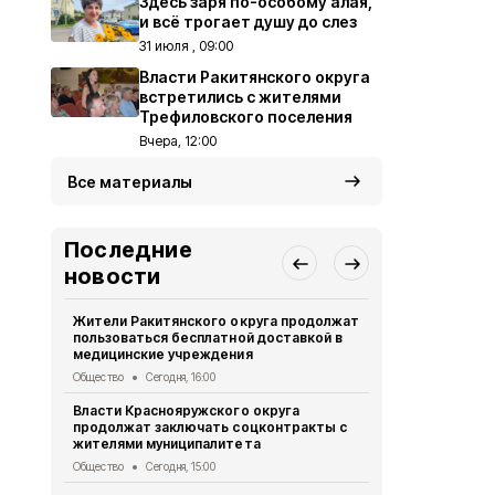
Здесь заря по-особому алая,
и всё трогает душу до слез
31 июля , 09:00
Власти Ракитянского округа
встретились с жителями
Трефиловского поселения
Вчера, 12:00
Все материалы
Последние
новости
Жители Ракитянского округа продолжат
Александр 
пользоваться бесплатной доставкой в
посетили н
медицинские учреждения
Детской об
Общество
Сегодня, 16:00
Общество
Се
Власти Краснояружского округа
Белгородск
продолжат заключать соцконтракты с
была атако
жителями муниципалитета
Происшествия
Общество
Сегодня, 15:00
Ракитянцы п