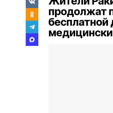
Жители Раки
продолжат 
бесплатной 
медицински