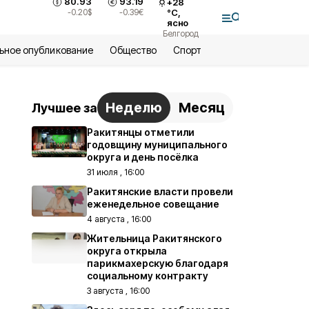
80.93
93.19
+
28
-0.20
$
-0.39
€
°С,
ясно
Белгород
ьное опубликование
Общество
Спорт
Неделю
Месяц
Лучшее за
Ракитянцы отметили
годовщину муниципального
округа и день посёлка
31 июля , 16:00
Ракитянские власти провели
еженедельное совещание
4 августа , 16:00
Жительница Ракитянского
округа открыла
парикмахерскую благодаря
социальному контракту
3 августа , 16:00