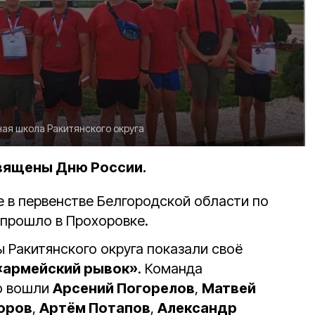
ая школа Ракитянского округа
вящены Дню России.
е в первенстве Белгородской области по
 прошло в Прохоровке.
 Ракитянского округа показали своё
«армейский рывок»
. Команда
ую вошли
Арсений Погорелов
,
Матвей
оров
,
Артём Потапов
,
Александр