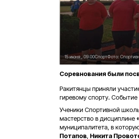
15 июня , 09:00
Спорт
Фото:
Спортивн
Соревнования были пос
Ракитянцы приняли участи
гиревому спорту. Событие
Ученики Спортивной школы
мастерство в дисциплине
муниципалитета, в котор
Потапов
,
Никита Провот