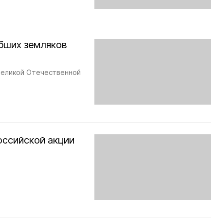
бших земляков
 Великой Отечественной
оссийской акции