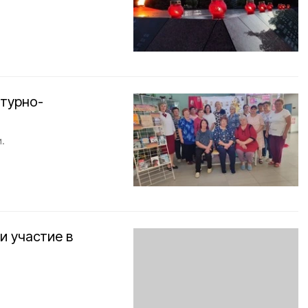
атурно-
.
и участие в