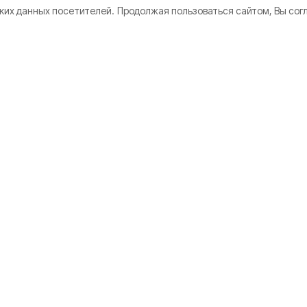
ких данных посетителей.
Продолжая пользоваться сайтом, Вы сог
кте
Мы в соцсетях
нии
 использования
дателям
а конфиденциальности