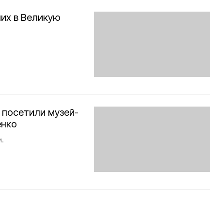
их в Великую
 посетили музей-
енко
и.