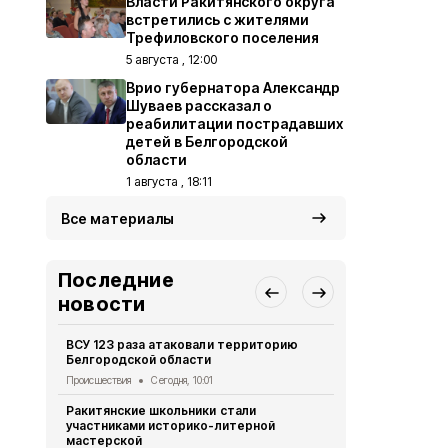
Власти Ракитянского округа
встретились с жителями
Трефиловского поселения
5 августа , 12:00
Врио губернатора Александр
Шуваев рассказал о
реабилитации пострадавших
детей в Белгородской
области
1 августа , 18:11
Все материалы
Последние
новости
ВСУ 123 раза атаковали территорию
Ракитянски
Белгородской области
целях опер
Происшествия
Сегодня, 10:01
Общество
Вч
Ракитянские школьники стали
Ракитянцы 
участниками историко-литерной
выставку в
мастерской
Культура
Вче