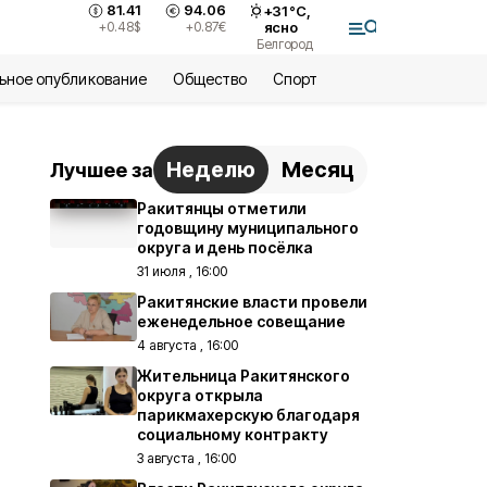
81.41
94.06
+
31
°С,
+0.48
$
+0.87
€
ясно
Белгород
ьное опубликование
Общество
Спорт
Неделю
Месяц
Лучшее за
Ракитянцы отметили
годовщину муниципального
округа и день посёлка
31 июля , 16:00
Ракитянские власти провели
еженедельное совещание
4 августа , 16:00
Жительница Ракитянского
округа открыла
парикмахерскую благодаря
социальному контракту
3 августа , 16:00