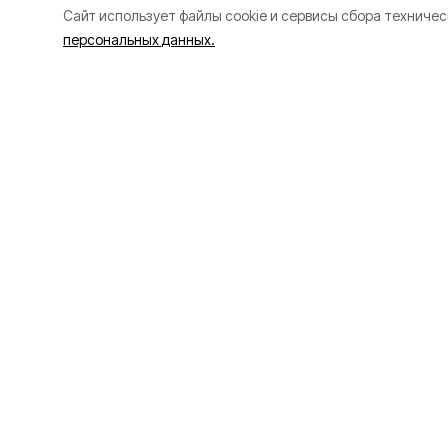
Cайт использует файлы cookie и сервисы сбора техничес
персональных данных.
Разделы
О прое
80 лет Победы
Об изда
Новости
Правила
Статьи
Рекламо
Политика
Политик
Культура
Газета
Происшествия
Экономика
Официальное опубликование
Общество
Спорт