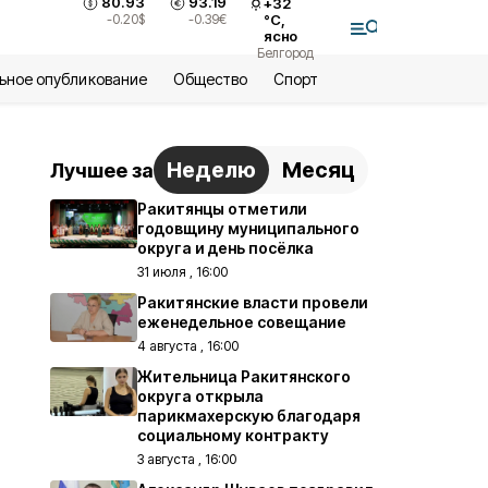
80.93
93.19
+
32
-0.20
$
-0.39
€
°С,
ясно
Белгород
ьное опубликование
Общество
Спорт
Неделю
Месяц
Лучшее за
Ракитянцы отметили
годовщину муниципального
округа и день посёлка
31 июля , 16:00
Ракитянские власти провели
еженедельное совещание
4 августа , 16:00
Жительница Ракитянского
округа открыла
парикмахерскую благодаря
социальному контракту
3 августа , 16:00