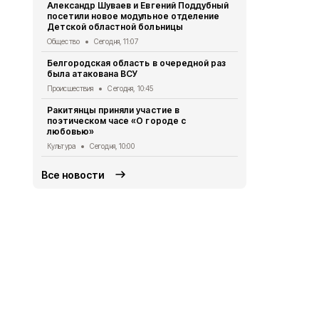
Александр Шуваев и Евгений Поддубный
Александр 
посетили новое модульное отделение
РФ Владими
Детской областной больницы
безопаснос
Общество
Сегодня, 11:07
Общество
Вч
Белгородская область в очередной раз
Краснояруж
была атакована ВСУ
провели бе
Происшествия
Сегодня, 10:45
Общество
Вч
Ракитянцы приняли участие в
Жители Кра
поэтическом часе «О городе с
награждены
любовью»
Общество
Вч
Культура
Сегодня, 10:00
Все новости