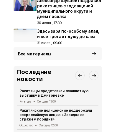
Александр Шуваев поздравил
ракитянцев с годовщиной
муниципального округа и
днём посёлка
30 июля , 17:30
Здесь заря по-особому алая,
и всё трогает душу до слез
31 июля , 09:00
Все материалы
Последние
новости
Ракитянцы представили планшетную
Жители и го
выставку в Дмитриевке
получили в
выставку
Культура
Сегодня, 13:00
Культура
Сег
Ракитянские полицейские поддержали
всероссийскую акцию «Зарядка со
Владимир П
стражем порядка»
губернатор
Общество
Сегодня, 12:00
Общество
Вч