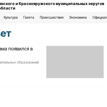
янского и Краснояружского муниципальных округов
области
Культура
Газета
Происшествия
Экономика
Официал
вет
зма появился в
ципальных образований