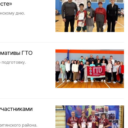
сте»
нскому дню.
рмативы ГТО
 подготовку.
участниками
итянского района.