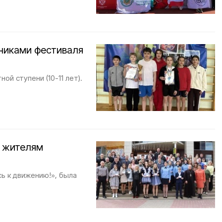
тниками фестиваля
й ступени (10-11 лет).
и жителям
ь к движению!», была