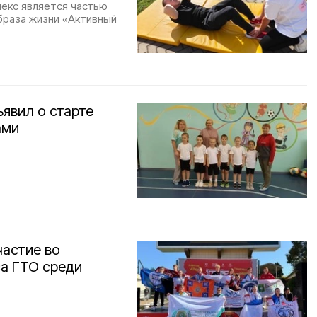
екс является частью
браза жизни «Активный
явил о старте
ами
частие во
а ГТО среди