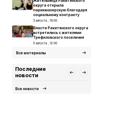
Жительница Ракитянского
округа открыла
парикмахерскую благодаря
социальному контракту
3 августа , 16:00
Власти Ракитянского округа
встретились с жителями
Трефиловского поселения
5 августа , 12:00
Все материалы
Последние
новости
Все новости