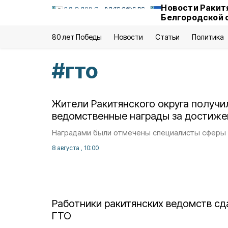
Новости Ракит
Белгородской 
80 лет Победы
Новости
Статьи
Политика
#
гто
Жители Ракитянского округа получи
ведомственные награды за достижен
Наградами были отмечены специалисты сферы 
8 августа , 10:00
Работники ракитянских ведомств с
ГТО