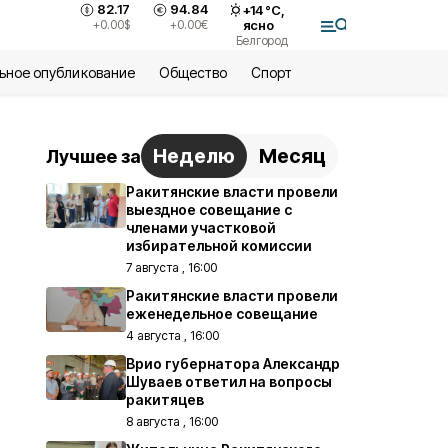
82.17
94.84
+
14
°С,
+0.00
$
+0.00
€
ясно
Белгород
ьное опубликование
Общество
Спорт
Неделю
Месяц
Лучшее за
Ракитянские власти провели
выездное совещание с
членами участковой
избирательной комиссии
7 августа , 16:00
Ракитянские власти провели
еженедельное совещание
4 августа , 16:00
Врио губернатора Александр
Шуваев ответил на вопросы
ракитяцев
8 августа , 16:00