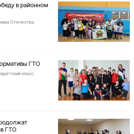
обеду в районном
ника Отечества.
нормативы ГТО
кадетский класс.
продолжат
ов ГТО