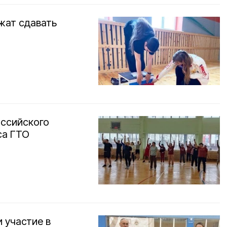
жат сдавать
оссийского
са ГТО
 участие в