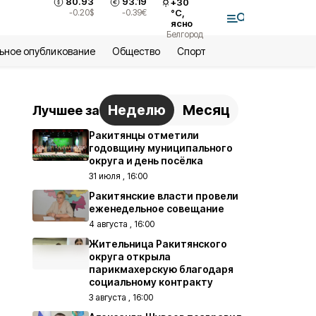
80.93
93.19
+
30
-0.20
$
-0.39
€
°С,
ясно
Белгород
ьное опубликование
Общество
Спорт
Неделю
Месяц
Лучшее за
Ракитянцы отметили
годовщину муниципального
округа и день посёлка
31 июля , 16:00
Ракитянские власти провели
еженедельное совещание
4 августа , 16:00
Жительница Ракитянского
округа открыла
парикмахерскую благодаря
социальному контракту
3 августа , 16:00