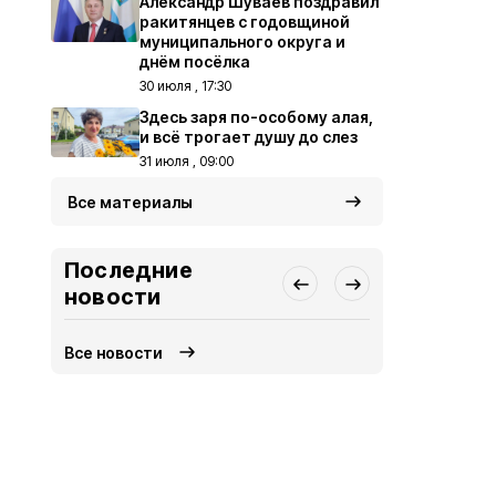
Александр Шуваев поздравил
ракитянцев с годовщиной
муниципального округа и
днём посёлка
30 июля , 17:30
Здесь заря по-особому алая,
и всё трогает душу до слез
31 июля , 09:00
Все материалы
Последние
новости
Все новости