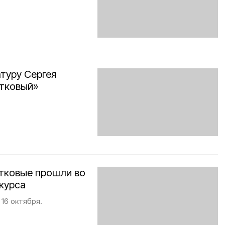
туру Сергея
стковый»
стковые прошли во
курса
16 октября.