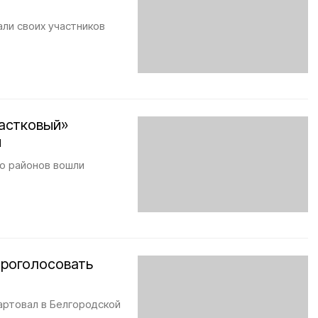
ли своих участников
частковый»
и
го районов вошли
проголосовать
артовал в Белгородской