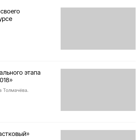
 своего
урсе
ального этапа
018»
а Толмачёва.
астковый»