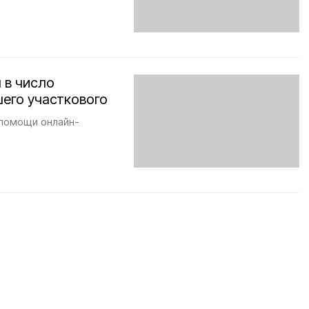
 в число
шего участкового
 помощи онлайн-