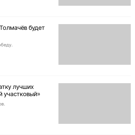
 Толмачёв будет
обеду.
атку лучших
й участковый»
ов.