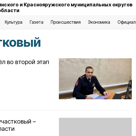
янского и Краснояружского муниципальных округов
области
Культура
Газета
Происшествия
Экономика
Официал
тковый
л во второй этап
участковый –
ласти