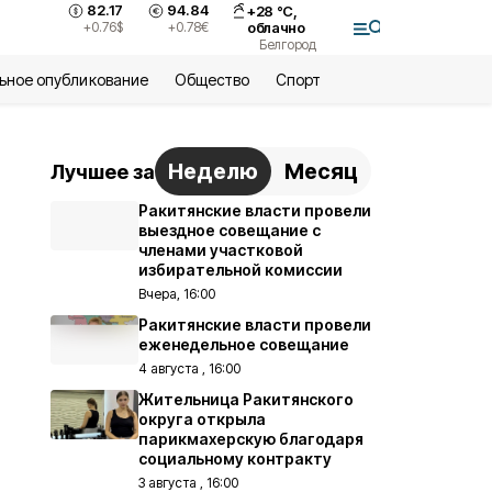
82.17
94.84
+
28
°С,
+0.76
$
+0.78
€
облачно
Белгород
ьное опубликование
Общество
Спорт
Неделю
Месяц
Лучшее за
Ракитянские власти провели
выездное совещание с
членами участковой
избирательной комиссии
Вчера, 16:00
Ракитянские власти провели
еженедельное совещание
4 августа , 16:00
Жительница Ракитянского
округа открыла
парикмахерскую благодаря
социальному контракту
3 августа , 16:00