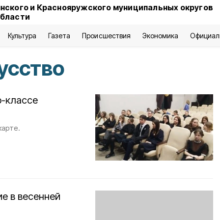
нского и Краснояружского муниципальных округов
области
Культура
Газета
Происшествия
Экономика
Официал
усство
р-классе
карте.
ие в весенней