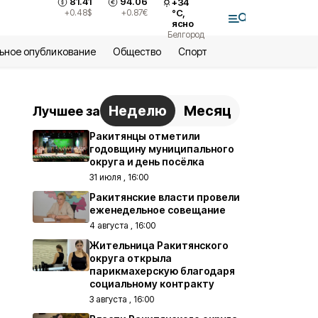
81.41
94.06
+
34
+0.48
$
+0.87
€
°С,
ясно
Белгород
ьное опубликование
Общество
Спорт
Неделю
Месяц
Лучшее за
Ракитянцы отметили
годовщину муниципального
округа и день посёлка
31 июля , 16:00
Ракитянские власти провели
еженедельное совещание
4 августа , 16:00
Жительница Ракитянского
округа открыла
парикмахерскую благодаря
социальному контракту
3 августа , 16:00