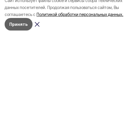
Cайт использует файлы cookie и сервисы сбора технических
данных посетителей.
Продолжая пользоваться сайтом, Вы
соглашаетесь с
Политикой обработки персональных данных.
Принять
Разделы
80 лет Победы
Новости
Статьи
Политика
Культура
Газета
Происшествия
Экономика
Официальное опубликование