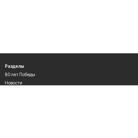
Разделы
80 лет Победы
Новости
Статьи
Политика
Культура
Газета
Происшествия
Экономика