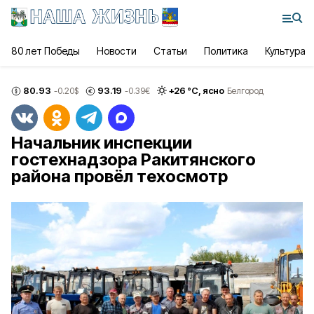
80 лет Победы
Новости
Статьи
Политика
Культура
80.93
93.19
+
26
°С,
ясно
-0.20
$
-0.39
€
Белгород
Начальник инспекции
гостехнадзора Ракитянского
района провёл техосмотр