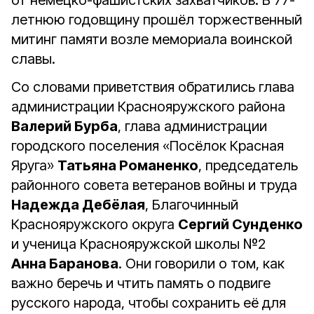
от немецко-фашистских захватчиков. В 77-
летнюю годовщину прошёл торжественный
митинг памяти возле мемориала воинской
славы.
Со словами приветствия обратились глава
администрации Краснояружского района
Валерий Бурба
, глава администрации
городского поселения «Посёлок Красная
Яруга»
Татьяна Романенко
, председатель
районного совета ветеранов войны и труда
Надежда Дебёлая
, Благочинный
Краснояружского округа
Сергий Сунденко
и ученица Краснояружской школы №2
Анна Баранова
. Они говорили о том, как
важно беречь и чтить память о подвиге
русского народа, чтобы сохранить её для