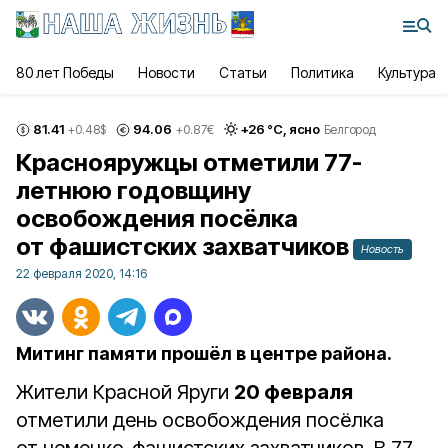
80 лет Победы
Новости
Статьи
Политика
Культура
81.41
94.06
+
26
°С,
ясно
+0.48
$
+0.87
€
Белгород
Краснояружцы отметили 77-
летнюю годовщину
освобождения посёлка
от фашистских захватчиков
Новость
22 февраля 2020, 14:16
Митинг памяти прошёл в центре района.
Жители Красной Яруги
20 февраля
отметили день освобождения посёлка