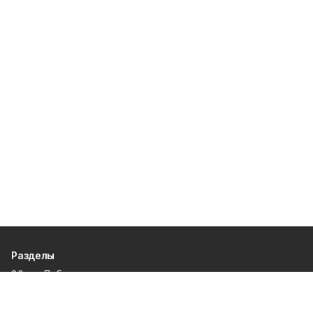
Разделы
80 лет Победы
Новости
Статьи