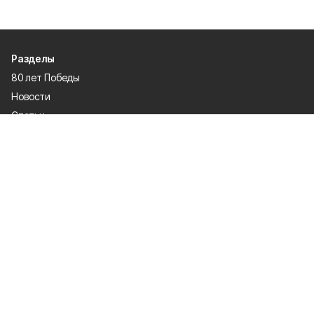
Разделы
80 лет Победы
Новости
Статьи
Политика
Культура
Газета
Происшествия
Экономика
Официальное опубликование
Общество
Спорт
О проекте