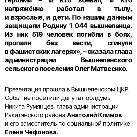
героями – и кто воевал, и кто
напряжённо работал в тылу,
и взрослые, и дети. По нашим данным
защищали Родину
1 044 вышнепенца
.
Из них
519 человек
погибли в боях,
пропали без вести, сгинули
в фашистских лагерях», – сказала
глава
администрации Вышнепенского
сельского поселения Олег Матвеенко
.
Презентация прошла в Вышнепенском ЦКР.
Событие посетили депутат облдумы
Никита Румянцев, глава администрации
Ракитянского района
Анатолий Климов
и его заместитель по социальной политике
Елена Чефонова
.