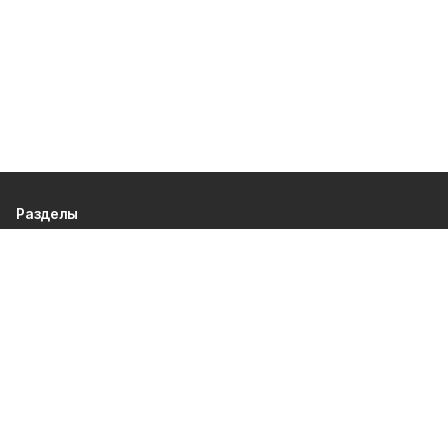
Разделы
80 лет Победы
Новости
Статьи
Политика
Культура
Газета
Происшествия
Экономика