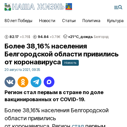
80 лет Победы
Новости
Статьи
Политика
Культура
82.17
94.84
+
21
°С,
дождь
+0.76
$
+0.78
€
Белгород
Более 38,16% населения
Белгородской области привились
от коронавируса
Новость
20 августа 2021, 09:35
Регион стал первым в стране по доле
вакцинированных от COVID-19.
Более 38,16% населения Белгородской
области привились
от коронавируса. Регион
стал
первым