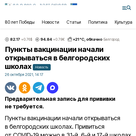
80 лет Победы
Новости
Статьи
Политика
Культура
82.17
94.84
+
21
°С,
облачно
+0.76
$
+0.78
€
Белгород
Пункты вакцинации начали
открываться в белгородских
школах
Новость
26 октября 2021, 14:17
Предварительная запись для прививки
не требуется.
Пункты вакцинации начали открываться
в белгородских школах. Привиться
от COVID-19 можно в 31-й, 6-й и 17-й школах