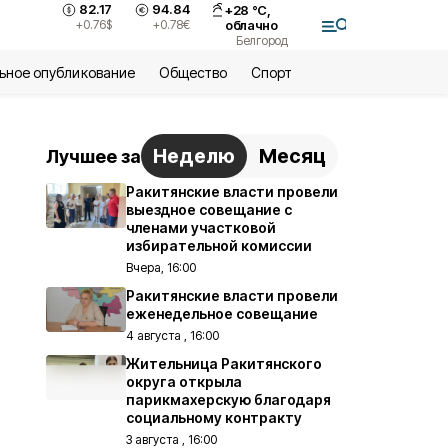
82.17
94.84
+
28
°С,
+0.76
$
+0.78
€
облачно
Белгород
ьное опубликование
Общество
Спорт
Неделю
Месяц
Лучшее за
Ракитянские власти провели
выездное совещание с
членами участковой
избирательной комиссии
Вчера, 16:00
Ракитянские власти провели
еженедельное совещание
4 августа , 16:00
Жительница Ракитянского
округа открыла
парикмахерскую благодаря
социальному контракту
3 августа , 16:00