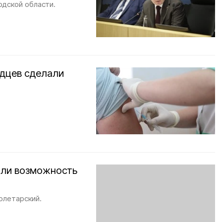
одской области.
одцев сделали
или возможность
олетарский.