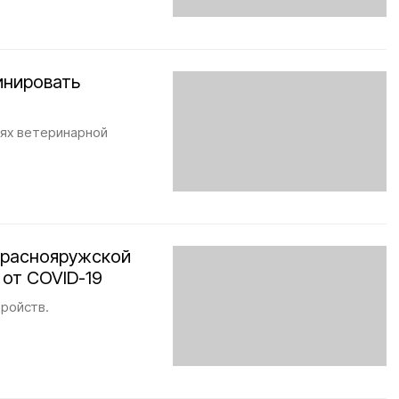
инировать
иях ветеринарной
Краснояружской
 от COVID-19
тройств.