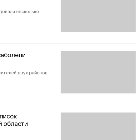
довали несколько
заболели
ителей двух районов.
писок
й области