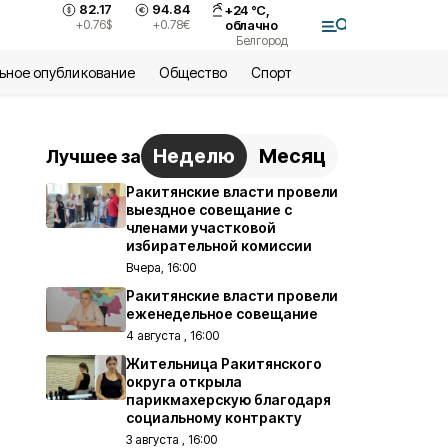
82.17
94.84
+
24
°С,
+0.76
$
+0.78
€
облачно
Белгород
ьное опубликование
Общество
Спорт
Неделю
Месяц
Лучшее за
Ракитянские власти провели
выездное совещание с
членами участковой
избирательной комиссии
Вчера, 16:00
Ракитянские власти провели
еженедельное совещание
4 августа , 16:00
Жительница Ракитянского
округа открыла
парикмахерскую благодаря
социальному контракту
3 августа , 16:00