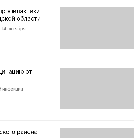
опрофилактики
дской области
 14 октября.
кцинацию от
й инфекции
ского района