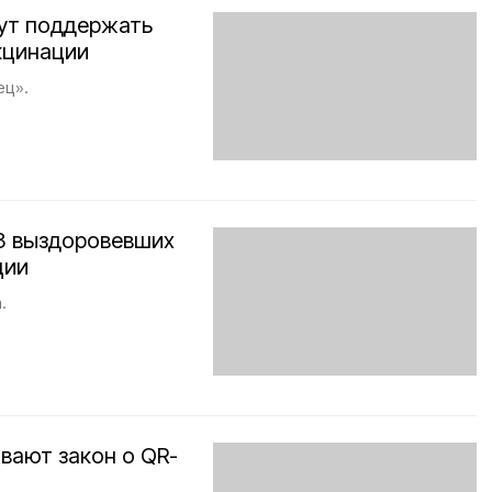
ут поддержать
кцинации
ец».
23 выздоровевших
ции
.
ают закон о QR-