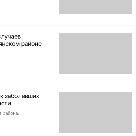
случаев
тянском районе
ок заболевших
асти
з района.