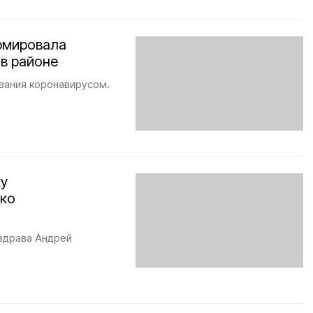
рмировала
в районе
вания коронавирусом.
ку
ько
здрава Андрей