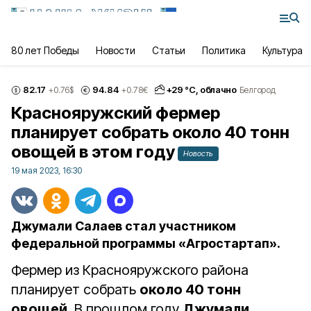
80 лет Победы
Новости
Статьи
Политика
Культура
82.17
94.84
+
29
°С,
облачно
+0.76
$
+0.78
€
Белгород
Краснояружский фермер
планирует собрать около 40 тонн
овощей в этом году
Новость
19 мая 2023, 16:30
Джумали Салаев стал участником
федеральной программы «Агростартап».
Фермер из Краснояружского района
планирует собрать
около 40 тонн
овощей
. В прошлом году
Джумали