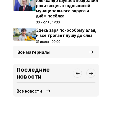
Александр Шуваев поздравил
ракитянцев с годовщиной
муниципального округа и
днём посёлка
30 июля , 17:30
Здесь заря по-особому алая,
и всё трогает душу до слез
31 июля , 09:00
Все материалы
Последние
новости
Все новости