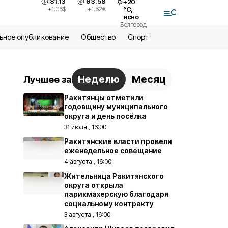
81.13
93.58
+
20
+1.06
$
+1.62
€
°С,
ясно
Белгород
ьное опубликование
Общество
Спорт
Неделю
Месяц
Лучшее за
Ракитянцы отметили
годовщину муниципального
округа и день посёлка
31 июля , 16:00
Ракитянские власти провели
еженедельное совещание
4 августа , 16:00
Жительница Ракитянского
округа открыла
парикмахерскую благодаря
социальному контракту
3 августа , 16:00