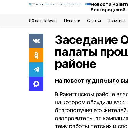
Новости Ракит
Белгородской 
80 лет Победы
Новости
Статьи
Политика
Заседание 
палаты прош
районе
На повестку дня было в
В Ракитянском районе вла
на котором обсудили важн
благополучия его жителей
оздоровительная кампания
тему работы детских и сп