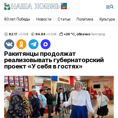
80 лет Победы
Новости
Статьи
Политика
Культура
82.17
94.84
+
26
°С,
облачно
+0.00
$
+0.00
€
Белгород
Ракитянцы продолжат
реализовывать губернаторский
проект «У себя в гостях»