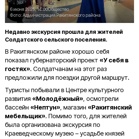
6 июня 2025, 14:00
Общество
Фото:
Администрация Ракитянского района
Недавно экскурсия прошла для жителей
Солдатского сельского поселения.
В Ракитянском районе хорошо себя
показал губернаторский проект
«У себя в
гостях»
. Солдатчанам на этот раз
предложили для поездки другой маршрут.
Туристы побывали в Центре культурного
развития
«Молодёжный»
, осмотрели
бассейн
«Нептун»
, магазин
«Ракитянский
мебельщик»
. Помимо того, для жителей
была организована экскурсия по
Краеведческому музею – усадьбе князей