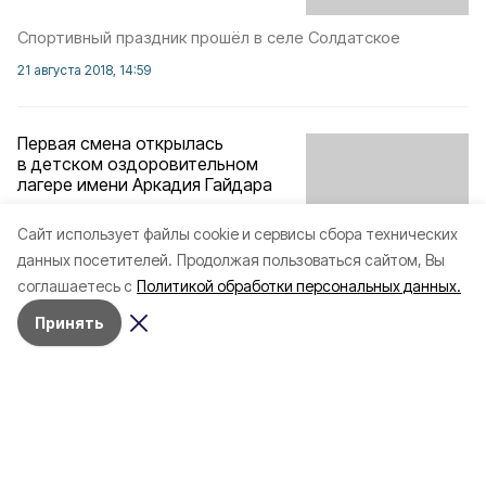
Спортивный праздник прошёл в селе Солдатское
21 августа 2018, 14:59
Первая смена открылась
в детском оздоровительном
лагере имени Аркадия Гайдара
Cайт использует файлы cookie и сервисы сбора технических
Учреждение приняло отдыхающих из семи районов
данных посетителей.
Продолжая пользоваться сайтом, Вы
Белгородской области.
соглашаетесь с
Политикой обработки персональных данных.
11 июня 2018, 10:27
Принять
Разделы
80 лет Победы
Новости