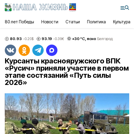
80 лет Победы
Новости
Статьи
Политика
Культура
80.93
93.19
+
30
°С,
ясно
-0.20
$
-0.39
€
Белгород
Курсанты краснояружского ВПК
«Русич» приняли участие в первом
этапе состязаний «Путь силы
2026»