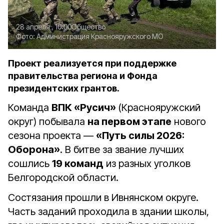
28 апреля , 10:00
Общество
Фото:
Администрация Краснояружского МО
Проект реализуется при поддержке
правительства региона и Фонда
президентских грантов.
Команда
ВПК «Русич»
(Краснояружский
округ) побывала
на первом этапе
нового
сезона проекта —
«Путь силы 2026:
Оборона»
. В битве за звание лучших
сошлись
19 команд
из разных уголков
Белгородской области.
Состязания прошли в Ивнянском округе.
Часть заданий проходила в здании школы,