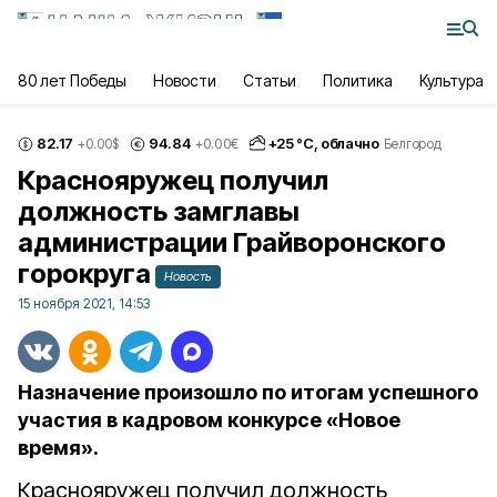
80 лет Победы
Новости
Статьи
Политика
Культура
82.17
94.84
+
25
°С,
облачно
+0.00
$
+0.00
€
Белгород
Краснояружец получил
должность замглавы
администрации Грайворонского
горокруга
Новость
15 ноября 2021, 14:53
Назначение произошло по итогам успешного
участия в кадровом конкурсе «Новое
время».
Краснояружец получил должность