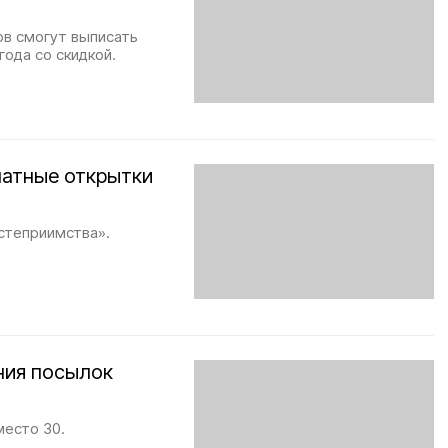
ов смогут выписать
года со скидкой.
латные открытки
степриимства».
ния посылок
место 30.