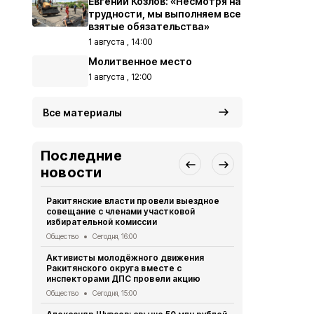
Евгений Козлов: «Несмотря на
трудности, мы выполняем все
взятые обязательства»
1 августа , 14:00
Молитвенное место
1 августа , 12:00
Все материалы
Последние
новости
Ракитянские власти провели выездное
ВСУ 123 ра
совещание с членами участковой
Белгородск
избирательной комиссии
Происшествия
Общество
Сегодня, 16:00
Ракитянски
Активисты молодёжного движения
участникам
Ракитянского округа вместе с
мастерско
инспекторами ДПС провели акцию
Культура
Сег
Общество
Сегодня, 15:00
Жители Кра