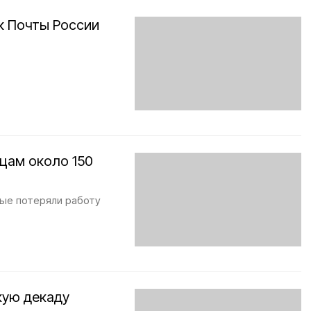
к Почты России
цам около 150
рые потеряли работу
кую декаду