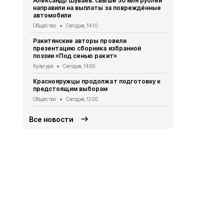
Александр Шуваев: свыше 50 млн рублей
приняли уча
направили на выплаты за повреждённые
салюта»
автомобили
Общество
Се
Общество
Сегодня, 14:10
Жители Рак
Ракитянские авторы провели
пользовать
презентацию сборника избранной
медицински
поэзии «Под сенью ракит»
Общество
Вч
Культура
Сегодня, 14:00
Власти Кра
Краснояружцы продолжат подготовку к
продолжат 
предстоящим выборам
жителями м
Общество
Сегодня, 12:00
Общество
Вч
Все новости