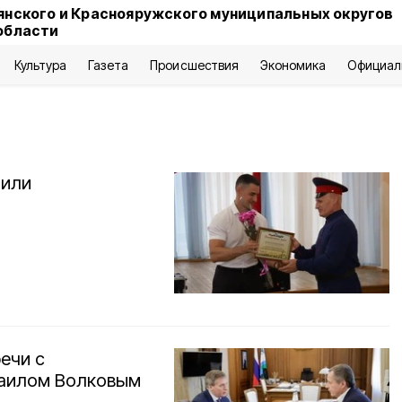
янского и Краснояружского муниципальных округов
области
Культура
Газета
Происшествия
Экономика
Официал
тили
ечи с
хаилом Волковым