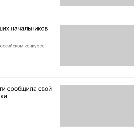
ших начальников
российском конкурсе
сти сообщила свой
ики