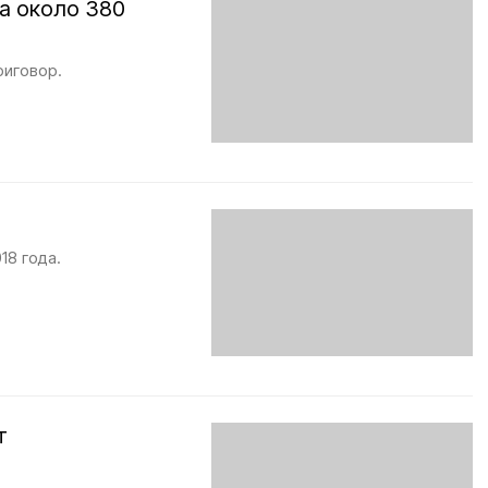
а около 380
риговор.
18 года.
т