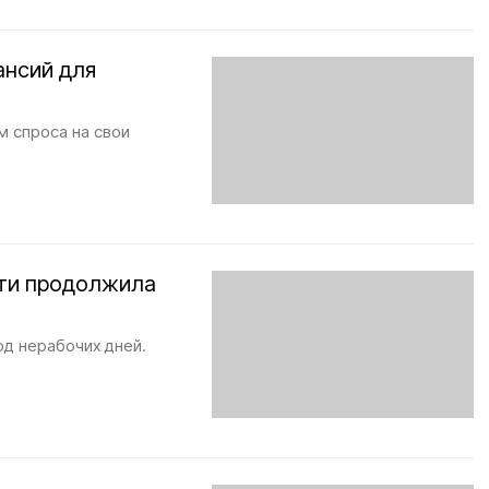
ансий для
м спроса на свои
сти продолжила
од нерабочих дней.