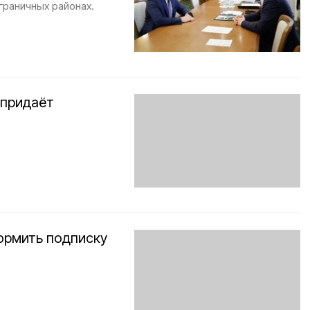
граничных районах.
 придаёт
ормить подписку