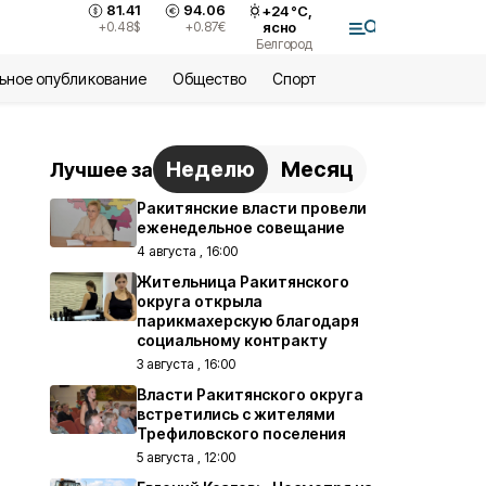
81.41
94.06
+
24
°С,
+0.48
$
+0.87
€
ясно
Белгород
ьное опубликование
Общество
Спорт
Неделю
Месяц
Лучшее за
Ракитянские власти провели
еженедельное совещание
4 августа , 16:00
Жительница Ракитянского
округа открыла
парикмахерскую благодаря
социальному контракту
3 августа , 16:00
Власти Ракитянского округа
встретились с жителями
Трефиловского поселения
5 августа , 12:00