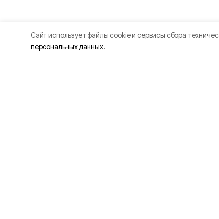
Cайт использует файлы cookie и сервисы сбора техничес
персональных данных.
Разделы
О прое
80 лет Победы
Об изда
Новости
Правила
Статьи
Рекламо
Политика
Политик
Культура
Газета
Происшествия
Экономика
Официальное опубликование