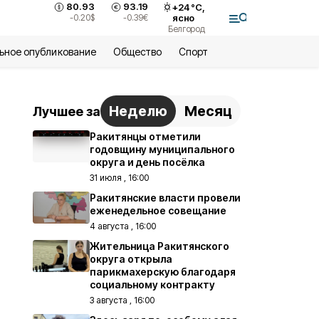
80.93
93.19
+
24
°С,
-0.20
$
-0.39
€
ясно
Белгород
ьное опубликование
Общество
Спорт
Неделю
Месяц
Лучшее за
Ракитянцы отметили
годовщину муниципального
округа и день посёлка
31 июля , 16:00
Ракитянские власти провели
еженедельное совещание
4 августа , 16:00
Жительница Ракитянского
округа открыла
парикмахерскую благодаря
социальному контракту
3 августа , 16:00