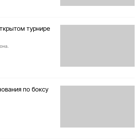
открытом турнире
она.
нования по боксу