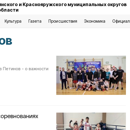
янского и Краснояружского муниципальных округов
области
Культура
Газета
Происшествия
Экономика
Официал
ов
в Петинов - о важности
соревнованиях