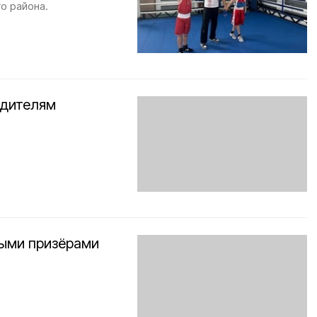
о района.
едителям
выми призёрами