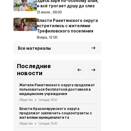
Здесь заря по-особому алая,
и всё трогает душу до слез
31 июля , 09:00
Власти Ракитянского округа
встретились с жителями
Трефиловского поселения
Вчера, 12:00
Все материалы
Последние
новости
Жители Ракитянского округа продолжат
Александр 
пользоваться бесплатной доставкой в
посетили н
медицинские учреждения
Детской об
Общество
Сегодня, 16:00
Общество
Се
Власти Краснояружского округа
Белгородск
продолжат заключать соцконтракты с
была атако
жителями муниципалитета
Происшествия
Общество
Сегодня, 15:00
Ракитянцы п