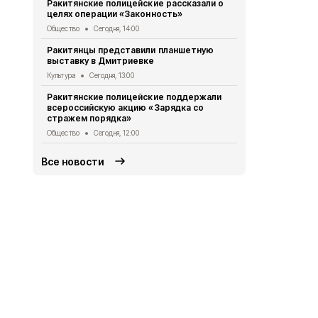
Ракитянские полицейские рассказали о
поэтическо
целях операции «Законность»
любовью»
Общество
Сегодня, 14:00
Культура
Сег
Ракитянцы представили планшетную
Жители и го
выставку в Дмитриевке
получили в
выставку
Культура
Сегодня, 13:00
Культура
Сег
Ракитянские полицейские поддержали
всероссийскую акцию «Зарядка со
Владимир П
стражем порядка»
губернатор
Общество
Сегодня, 12:00
Общество
Вч
Все новости