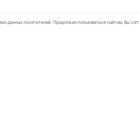
ких данных посетителей.
Продолжая пользоваться сайтом, Вы сог
кте
Мы в соцсетях
нии
 использования
дателям
а конфиденциальности