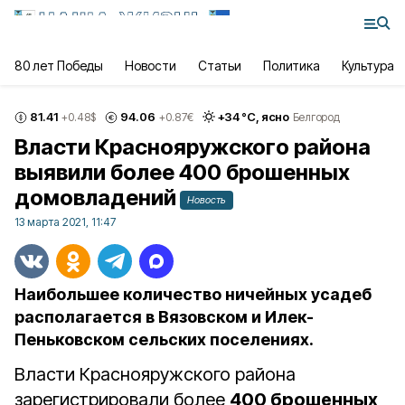
80 лет Победы
Новости
Статьи
Политика
Культура
81.41
94.06
+
34
°С,
ясно
+0.48
$
+0.87
€
Белгород
Власти Краснояружского района
выявили более 400 брошенных
домовладений
Новость
13 марта 2021, 11:47
Наибольшее количество ничейных усадеб
располагается в Вязовском и Илек-
Пеньковском сельских поселениях.
Власти Краснояружского района
зарегистрировали более
400 брошенных