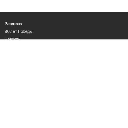
Разделы
80 лет Победы
Новости
Статьи
Политика
Культура
Газета
Происшествия
Экономика
Официальное опубликование
Общество
Спорт
О проекте