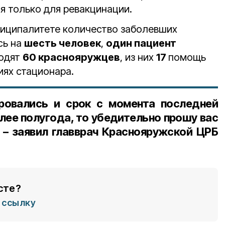
я только для ревакцинации.
ниципалитете количество заболевших
сь на
шесть человек
,
один пациент
ходят
60 краснояружцев
, из них
17
помощь
иях стационара.
ровались и срок с момента последней
лее полугода, то убедительно прошу вас
 – заявил
главврач Краснояружской ЦРБ
сте?
ссылку