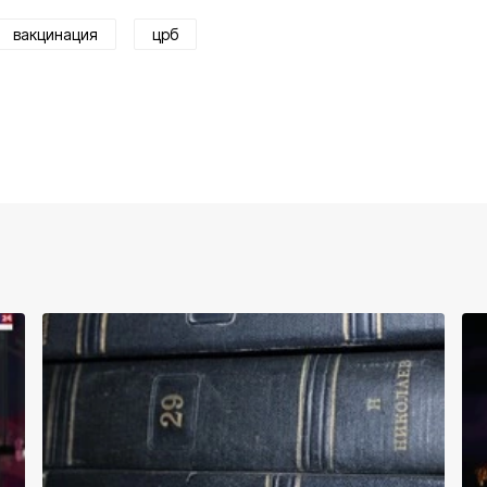
вакцинация
црб