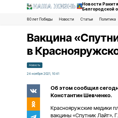
Новости Ракитя
Белгородской 
80 лет Победы
Новости
Статьи
Политика
Вакцина «Спутни
в Краснояружско
Новость
24 ноября 2021, 10:41
Об этом сообщил сегодн
Константин Шевченко.
Краснояружские медики пл
вакцины «Спутник Лайт». 