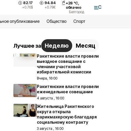
82.17
94.84
+
28
°С,
+0.76
$
+0.78
€
облачно
Белгород
ьное опубликование
Общество
Спорт
Неделю
Месяц
Лучшее за
Ракитянские власти провели
выездное совещание с
членами участковой
избирательной комиссии
Вчера, 16:00
Ракитянские власти провели
еженедельное совещание
4 августа , 16:00
Жительница Ракитянского
округа открыла
парикмахерскую благодаря
социальному контракту
3 августа , 16:00