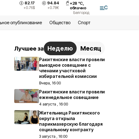
82.17
94.84
+
28
°С,
+0.76
$
+0.78
€
облачно
Белгород
ьное опубликование
Общество
Спорт
Неделю
Месяц
Лучшее за
Ракитянские власти провели
выездное совещание с
членами участковой
избирательной комиссии
Вчера, 16:00
Ракитянские власти провели
еженедельное совещание
4 августа , 16:00
Жительница Ракитянского
округа открыла
парикмахерскую благодаря
социальному контракту
3 августа , 16:00