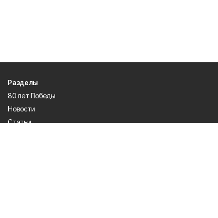
Разделы
80 лет Победы
Новости
Статьи
Политика
Культура
Газета
Происшествия
Экономика
Официальное опубликование
Общество