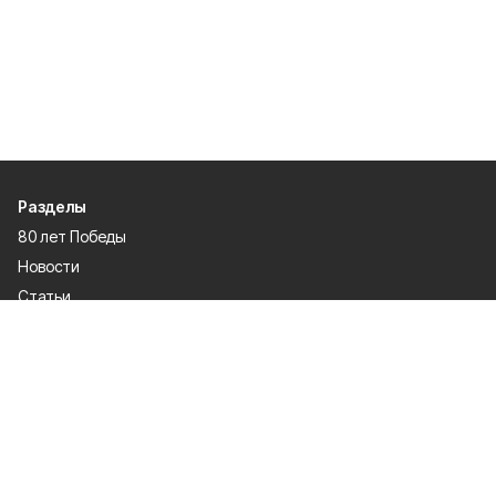
Разделы
80 лет Победы
Новости
Статьи
Политика
Культура
Газета
Происшествия
Экономика
Официальное опубликование