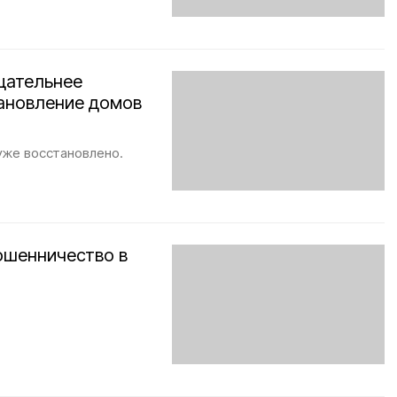
щательнее
тановление домов
уже восстановлено.
ошенничество в