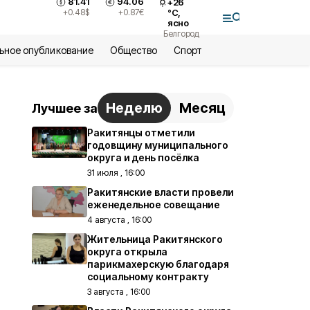
81.41
94.06
+
26
+0.48
$
+0.87
€
°С,
ясно
Белгород
ьное опубликование
Общество
Спорт
Неделю
Месяц
Лучшее за
Ракитянцы отметили
годовщину муниципального
округа и день посёлка
31 июля , 16:00
Ракитянские власти провели
еженедельное совещание
4 августа , 16:00
Жительница Ракитянского
округа открыла
парикмахерскую благодаря
социальному контракту
3 августа , 16:00