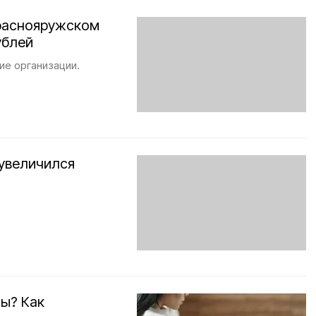
Краснояружском
ублей
ие организации.
увеличился
ты? Как