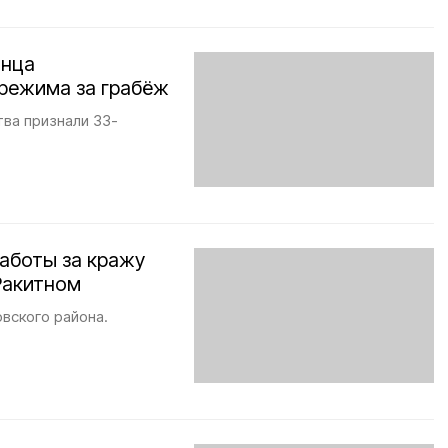
анца
 режима за грабёж
ва признали 33-
аботы за кражу
Ракитном
вского района.