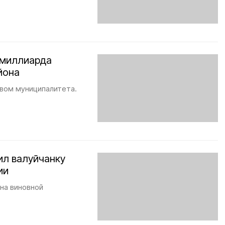
лмиллиарда
йона
ивом муниципалитета.
ил валуйчанку
ии
на виновной