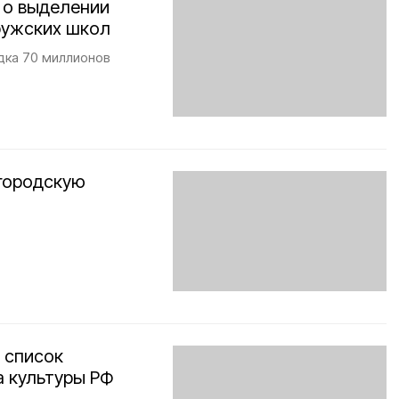
 о выделении
ружских школ
дка 70 миллионов
лгородскую
 список
а культуры РФ