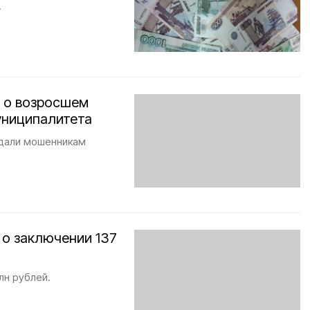
.
 о возросшем
униципалитета
тдали мошенникам
 о заключении 137
лн рублей.