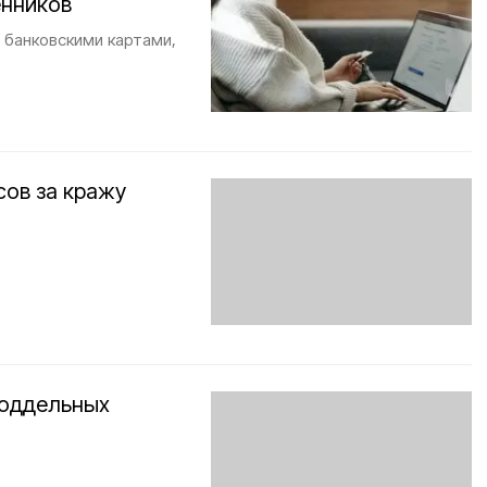
енников
с банковскими картами,
сов за кражу
поддельных